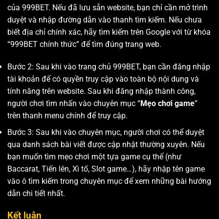
của 999BET. Nếu đã lưu sẵn website, bạn chỉ cần mở trình
duyệt và nhập đường dẫn vào thanh tìm kiếm. Nếu chưa
biết địa chỉ chính xác, hãy tìm kiếm trên Google với từ khóa
“999BET chính thức” để tìm đúng trang web.
Bước 2: Sau khi vào trang chủ 999BET, bạn cần đăng nhập
tài khoản để có quyền truy cập vào toàn bộ nội dung và
tính năng trên website. Sau khi đăng nhập thành công,
người chơi tìm nhấn vào chuyên mục “
Mẹo chơi game
”
trên thanh menu chính để truy cập.
Bước 3: Sau khi vào chuyên mục, người chơi có thể duyệt
qua danh sách bài viết được cập nhật thường xuyên. Nếu
bạn muốn tìm mẹo chơi một tựa game cụ thể (như
Baccarat, Tiến lên, Xì tố, Slot game…), hãy nhập tên game
vào ô tìm kiếm trong chuyên mục để xem những bài hướng
dẫn chi tiết nhất.
Kết luận