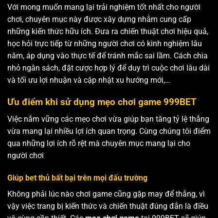
Với mong muốn mang lại trải nghiệm tốt nhất cho người
chơi, chuyên mục này được xây dựng nhằm cung cấp
những kiến thức hữu ích. Đưa ra chiến thuật chơi hiệu quả,
học hỏi trực tiếp từ những người chơi có kinh nghiệm lâu
năm, áp dụng vào thực tế để tránh mắc sai lầm. Cách chia
nhỏ ngân sách, đặt cược hợp lý để duy trì cuộc chơi lâu dài
và tối ưu lợi nhuận và cập nhật xu hướng mới,…
Ưu điểm khi sử dụng mẹo chơi game 999BET
Việc nắm vững các mẹo chơi vừa giúp bạn tăng tỷ lệ thắng
vừa mang lại nhiều lợi ích quan trọng. Cùng chúng tôi điểm
qua những lợi ích rõ rệt mà chuyên mục mang lại cho
người chơi
Giúp bet thủ bất bại trên mọi đấu trường
Không phải lúc nào chơi game cũng gặp may để thắng, vì
vậy việc trang bị kiến thức và chiến thuật đúng đắn là điều