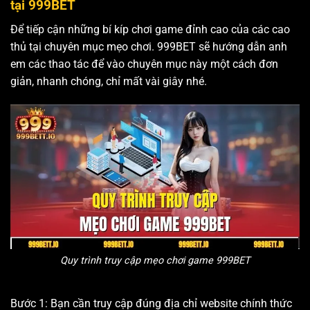
tại 999BET
Để tiếp cận những bí kíp chơi game đỉnh cao của các cao
thủ tại chuyên mục mẹo chơi. 999BET sẽ hướng dẫn anh
em các thao tác để vào chuyên mục này một cách đơn
giản, nhanh chóng, chỉ mất vài giây nhé.
Quy trình truy cập mẹo chơi game 999BET
Bước 1: Bạn cần truy cập đúng địa chỉ website chính thức