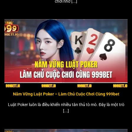
chơi nhờ [...]
Nắm Vững Luật Poker – Làm Chủ Cuộc Chơi Cùng 999bet
Luật Poker luôn là điều khiến nhiều tân thủ tò mò. Đây là một trò
[...]