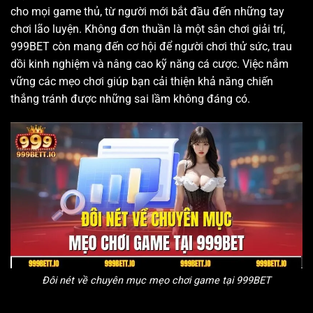
cho mọi game thủ, từ người mới bắt đầu đến những tay
chơi lão luyện. Không đơn thuần là một sân chơi giải trí,
999BET còn mang đến cơ hội để người chơi thử sức, trau
dồi kinh nghiệm và nâng cao kỹ năng cá cược. Việc nắm
vững các mẹo chơi giúp bạn cải thiện khả năng chiến
thắng tránh được những sai lầm không đáng có.
Đôi nét về chuyên mục mẹo chơi game tại 999BET